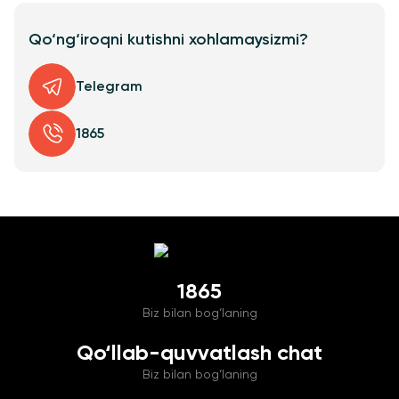
Qo‘ng‘iroqni kutishni xohlamaysizmi?
Telegram
1865
1865
Biz bilan bog‘laning
Qo‘llab-quvvatlash chat
Biz bilan bog‘laning