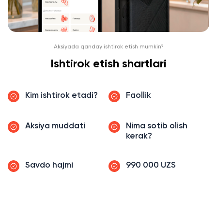
Aksiyada qanday ishtirok etish mumkin?
Ishtirok etish shartlari
Kim ishtirok etadi?
Faollik
Aksiya muddati
Nima sotib olish
kerak?
Savdo hajmi
990 000 UZS